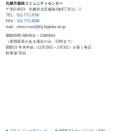
札幌市篠路コミュニティセンター
〒002-8023
札幌市北区篠路3条8丁目11－1
TEL：
011-771-3700
FAX：
011-771-3696
mail：shino-comi@ktj.biglobe.ne.jp
開館時間 8時45分～21時00分
（夜間延長がある場合のみ、22時まで）
開館日 年末年始（12月29日～1月3日）を除く毎日
駐車場 50台
■ プライバシーポリシー
■ WEBアクセシビリティ方針