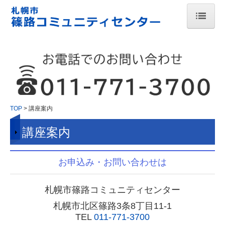
TOP
お知らせ
施設案内
講座案内
TOP
講座案内
講座案内
イベント案内
図書室案内
お申込み・お問い合わせは
憩いの場（開放）
札幌市篠路コミュニティセンター
アクセス
札幌市北区篠路3条8丁目11-1
TEL
011-771-3700
貸室案内