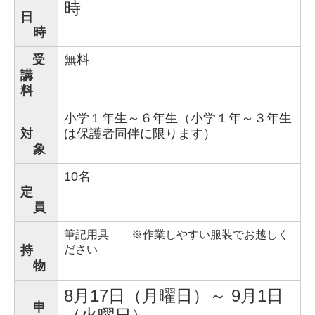
時
日
時
受
無料
講
料
小学１年生～６年生（小学１年～３年生
対
は保護者同伴に限ります）
象
10名
定
員
筆記用具 ※作業しやすい服装でお越しく
持
ださい
物
8月17日（月曜日）～ 9月1日
申