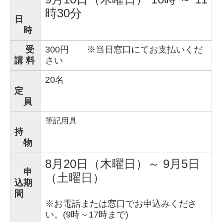
時30分
日
時
受
300円 ※当日窓口にてお支払いくだ
講 料
さい
20名
定
員
筆記用具
持
物
8月20日（木曜日）～ 9月5日
申
（土曜日）
込期
間
※
お
電話または窓口でお申込みくださ
い。(9時～17時まで)