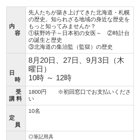
先人たちが築き上げてきた北海道・札幌
の歴史。知られざる地域の身近な歴史を
内
もっと知ってみませんか？
容
①荻野吟子～日本初の女医～ ②時計台
の誕生と歴史
③北海道の集治監（監獄）の歴史
8月20日、27日、9月3日（木
曜日）
日
10時 ～ 12時
時
受
1800円 ※初回窓口でお支払いくださ
講 料
い
10名
定
員
◎筆記用具