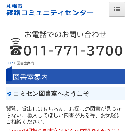
TOP
お知らせ
施設案内
講座案内
TOP
図書室案内
図書室案内
イベント案内
図書室案内
コミセン図書室へようこそ
憩いの場（開放）
閲覧、貸出しはもちろん、お探しの図書が見つか
らない、購入してほしい図書がある等、お気軽に
アクセス
ご相談ください。
貸室案内
あなたの理想の図書室はどんな空間ですか？こん