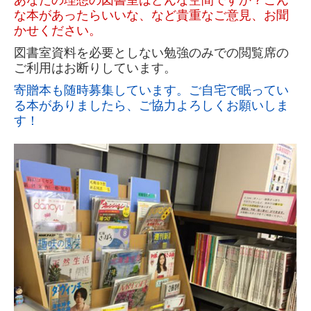
な本があったらいいな、など貴重なご意見、お聞
サークル紹介
かせください。
図書室資料を必要としない勉強のみでの閲覧席の
リンク
ご利用はお断りしています。
寄贈本も随時募集しています。ご自宅で眠ってい
お問い合わせ
る本がありましたら、ご協力よろしくお願いしま
す！